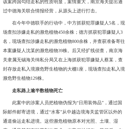
该案跨国勾结走私的性质明显，案情重大，南京海关提出通
过中德海关联合情报经营，从源头上进行打击。
在今年中德联手的行动中，中方抓获犯罪嫌疑人5名，现
场查扣涉嫌走私的濒危植物450余株；德方抓获犯罪嫌疑人3
名，现场查扣涉嫌走私的濒危植物800余株，并查获准备寄往
本案嫌疑人沈某的濒危植物39株。后又经扩线侦查，南京海
关隶属无锡海关缉私分局又在上海抓获犯罪嫌疑人蔡某，查
封存放走私入境濒危野生植物的大棚1座，现场查扣走私入境
濒危野生植物129株。
走私路上逾半数植物死亡
此案中的涉案人员把植物伪报为“日用装饰品”，通过国
际邮件邮寄进境，通过“水客”从中越边境海关监管区以外的
通道偷运走私进境。这些濒危植物原本对光照、土壤、湿