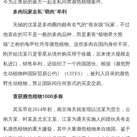
今为止查获的最大一起走私同类濒危植物案件。
多肉玩家走私“萌肉”牟利
无锡的沈某是多肉圈内颇有名气的“骨灰级”玩家，不过
他喜欢的可不是一般的多肉品种，而是素有“植物界大熊
猫”之称的龟甲牡丹等濒危植物。这些多肉在国内身价不菲。
刚开始沈某只是零星从境外购买用于收藏，后来便大规模走
私进口，销售牟利，还组织了一个跨国团伙。根据《濒危野
生动植物种国际贸易公约》（CITES），被列入目录的濒危
野生动植物，禁止国际间任何形式的买卖交易。
查获濒危植物1000多株
其实早在2014年初，南京海关就发现以沈某为货主，云
南方某、时某及北京王某、江某为通关实施人的团伙具有走
私濒危植物的重大嫌疑，其中大量濒危植物来自德国。鉴于