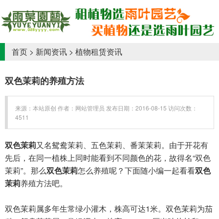
首页
>
新闻资讯
>
植物租赁资讯
双色茉莉的养殖方法
来源：本站原创 作者：网站管理员 发布日期：2016-08-15 访问次数：
4511
双色茉莉
又名鸳鸯茉莉、五色茉莉、番茉茉莉。由于开花有
先后，在同一植株上同时能看到不同颜色的花，故得名“双色
茉莉”。那么
双色茉莉
怎么养殖呢？下面随小编一起看看
双色
茉莉
养殖方法吧。
双色茉莉属多年生常绿小灌木，株高可达1米。双色茉莉为茄