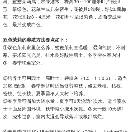
科、鸳鸯茉莉属，常绿灌木，株高30～100厘米叶片长卵
形，暗绿色。花单生或几朵密生，花被具5浅裂，好似5瓣梅
花，花冠直径3～4厘米，花初开时呈淡紫色，逐渐变成青
色，最后变成白色。
双色茉莉的养殖方法要点如下：
①双色茉莉家里怎么养，鸳鸯茉莉喜温暖，湿润气候，不耐
寒。要求阳光充足、排水良好酸性壤土。冬季需在室内过
冬，春季移至室外。
②培养土可用园土：腐叶土：砻糠灰（1.5：1：0.5），适当
加厩肥配制。春季翻盆时适当修剪整枝，修去老根、枯枝、
密枝、徒长枝。夏季需移人大树下培养。
③春季后可渐加大浇水量，夏季可2天浇透1次水。适当喷水
于叶面及周围环境，秋季减少浇水次数。冬天一般10天浇1
次，浇水过多，室内太湿会导致落叶或根部腐烂。
④春夏季每隔10~15天施1次薄饼肥水（20%），秋开始停止