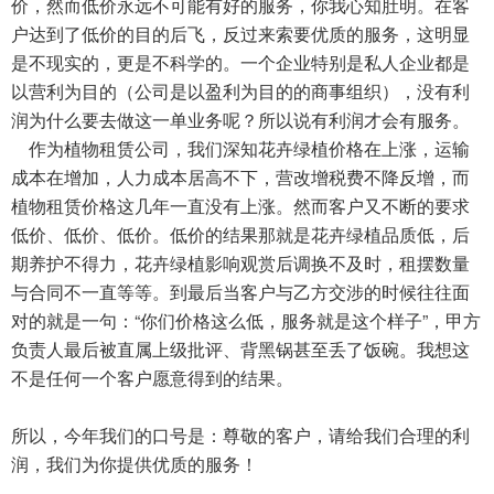
价，然而低价永远不可能有好的服务，你我心知肚明。在客
户达到了低价的目的后飞，反过来索要优质的服务，这明显
是不现实的，更是不科学的。一个企业特别是私人企业都是
以营利为目的（公司是以盈利为目的的商事组织），没有利
润为什么要去做这一单业务呢？所以说有利润才会有服务。
作为植物租赁公司，我们深知花卉绿植价格在上涨，运输
成本在增加，人力成本居高不下，营改增税费不降反增，而
植物租赁价格这几年一直没有上涨。然而客户又不断的要求
低价、低价、低价。低价的结果那就是花卉绿植品质低，后
期养护不得力，花卉绿植影响观赏后调换不及时，租摆数量
与合同不一直等等。到最后当客户与乙方交涉的时候往往面
对的就是一句：“你们价格这么低，服务就是这个样子”，甲方
负责人最后被直属上级批评、背黑锅甚至丢了饭碗。我想这
不是任何一个客户愿意得到的结果。
所以，今年我们的口号是：尊敬的客户，请给我们合理的利
润，我们为你提供优质的服务！