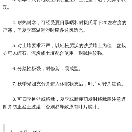
现。
4. 耐热耐寒，可经受夏日暴晒和耐摄氏零下20左右度的
严寒，但夏季高温潮湿时应多通风透光。
5. 对土壤要求不严，以轻松肥沃的沙质壤土为佳，盆栽
亦可以蛭石、泥炭或土壤配合使用，耐碱性较强。
6. 分蘖性极强，耐修剪，易成型。
7. 秋季光照充分并进入休眠状态后，叶片可转为红色。
8. 可四季换盆或移栽，夏季或新芽萌发时移栽应注意遮
阴并防止盆土过湿，否则易导致原有叶片脱叶。