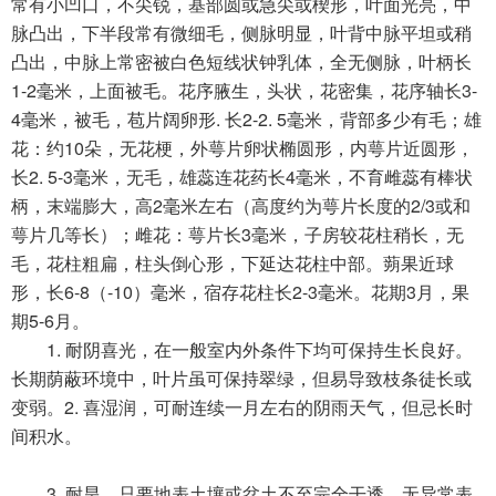
常有小凹口，不尖锐，基部圆或急尖或楔形，叶面光亮，中
脉凸出，下半段常有微细毛，侧脉明显，叶背中脉平坦或稍
凸出，中脉上常密被白色短线状钟乳体，全无侧脉，叶柄长
1-2毫米，上面被毛。花序腋生，头状，花密集，花序轴长3-
4毫米，被毛，苞片阔卵形. 长2-2. 5毫米，背部多少有毛；雄
花：约10朵，无花梗，外萼片卵状椭圆形，内萼片近圆形，
长2. 5-3毫米，无毛，雄蕊连花药长4毫米，不育雌蕊有棒状
柄，末端膨大，高2毫米左右（高度约为萼片长度的2/3或和
萼片几等长）；雌花：萼片长3毫米，子房较花柱稍长，无
毛，花柱粗扁，柱头倒心形，下延达花柱中部。蒴果近球
形，长6-8（-10）毫米，宿存花柱长2-3毫米。花期3月，果
期5-6月。
1. 耐阴喜光，在一般室内外条件下均可保持生长良好。
长期荫蔽环境中，叶片虽可保持翠绿，但易导致枝条徒长或
变弱。2. 喜湿润，可耐连续一月左右的阴雨天气，但忌长时
间积水。
3. 耐旱，只要地表土壤或盆土不至完全干透，无异常表