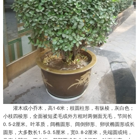
灌木或小乔木，高1-6米；枝圆柱形，有纵棱，灰白色；
小枝四棱形，全面被短柔毛或外方相对两侧面无毛，节间长
0. 5-2厘米。叶革质，阔椭圆形、阔倒卵形、卵状椭圆形或长
圆形，大多数长1. 5-3. 5厘米，宽0. 8-2厘米，先端圆或钝，