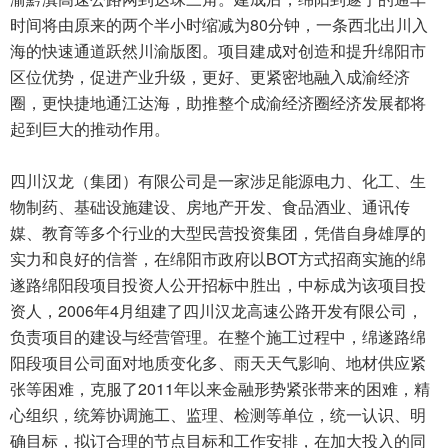
时间将由原来的两个半小时缩减为80分钟，一条西北出川入
海的快速通道跃然川渝版图。项目建成对创造和提升绵阳市
区位优势，促进产业升级，更好、更紧密地融入成渝经济
圈，更快捷地通江达海，助推整个成渝经济圈经济发展都将
起到巨大的推动作用。
四川汉龙（集团）有限公司是一家涉足能源电力、化工、生
物制药、基础设施建设、房地产开发、食品酒业、通讯传
媒、教育等多个行业的大型民营投资集团，凭借自身雄厚的
实力和良好的信誉，在绵阳市政府以BOT方式招商实施的绵
遂路绵阳段项目投资人公开招标中胜出，中标成为该项目投
资人，2006年4月组建了四川汉龙高速公路开发有限公司，
负责项目的建设与经营管理。在整个施工过程中，绵遂路绵
阳段项目公司面对地质变化多、雨天天气影响、地材供应紧
张等困难，克服了2011年以来金融形势紧张带来的困难，精
心组织，统筹协调施工、监理、检测等单位，统一认识、明
确目标，拟订合理的节点目标和工作安排，在加大投入的同