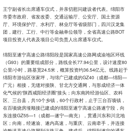
王宁副省长出席通车仪式，并亲切慰问建设者代表。绵阳市
市委市政府、省发改委、交通运输厅、公安厅、国土资源
厅、环境保护厅、水利厅、林业厅等省级部门，四川汉龙集
团，建行、工行、中行等金融单位领导，全省高速公路BOT
项目投资人代表及项目公司负责人出席通车仪式。
绵阳至遂宁高速公路绵阳段是国家高速公路网成渝地区环线
（G93）的重要组成部分，路线全长77.94公里，设计速度80
公里/小时，路基宽24.5米，概算投资约36.54亿元。线路起于
绵阳市游仙区张家坪，与绵广已建成的GZ40（成都—绵阳—
广元）相接，无缝对接陕、甘北方交通网，与形成经济一体
化气候的“陕西咸阳经济圈”接头；向东南跨经游仙区、农科
区、三台县，共10个乡镇，60个行政村，止于三台百顷镇，
在百顷烧房垭顺接已建成的绵阳至遂宁高速公路遂宁段，向
东连接GZ55—1（成都—遂宁—南充），贯通川东和川北地
区；向南，经遂渝、遂内高速，与重庆、云南牵手，并连接
渝黔滇高速公路网到达珠三角。建成后，绵阳到遂宁的通车