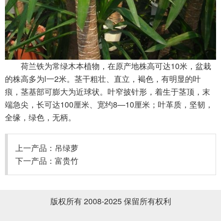
荷兰铁为常绿木本植物，在原产地株高可达10米，盆栽
的株高多为l一2米。茎干粗壮、直立，褐色，有明显的叶
痕，茎基部可膨大为近球状。叶窄披针形，着生于茎顶，末
端急尖，长可达100厘米、宽约8—10厘米；叶革质，坚韧，
全缘，绿色，无柄。
上一产品：
吊绿萝
下一产品：
富贵竹
版权所有 2008-2025 保留所有权利