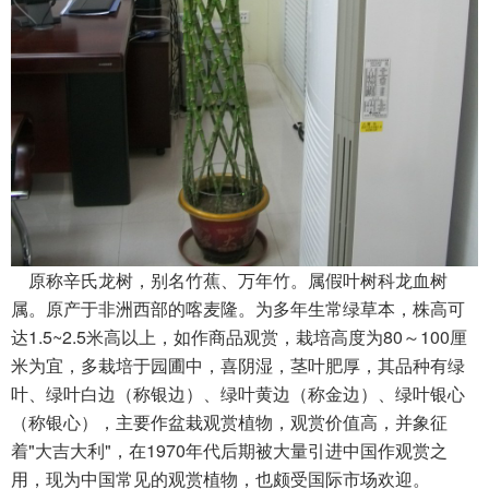
原称辛氏龙树，别名竹蕉、万年竹。属假叶树科龙血树
属。原产于非洲西部的喀麦隆。为多年生常绿草本，株高可
达1.5~2.5米高以上，如作商品观赏，栽培高度为80～100厘
米为宜，多栽培于园圃中，喜阴湿，茎叶肥厚，其品种有绿
叶、绿叶白边（称银边）、绿叶黄边（称金边）、绿叶银心
（称银心），主要作盆栽观赏植物，观赏价值高，并象征
着"大吉大利"，在1970年代后期被大量引进中国作观赏之
用，现为中国常见的观赏植物，也颇受国际市场欢迎。